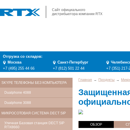
Сайт официального
дистрибьютора компании RTX
Отгрузка со складов:
Москва
Санкт-Петербург
Челябинс
+7 (495) 255 44 66
+7 (812) 501 22 44
+7 (351) 217-
Главная
→
Продукты
→
Микр
SKYPE ТЕЛЕФОНЫ БЕЗ КОМПЬЮТЕРА
Защищенная
Dualphone 4088
официально
Dualphone 3088
МИКРОСОТОВАЯ СИСТЕМА DECT SIP
Уличная Базовая станция DECT SIP
ОБЗОР
С
RTX8660