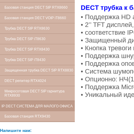
DECT трубка к 
Базовая станция DECT SIP RTX8660
• Поддержка HD a
Базовая станция DECT VOIP iT8660
• 2’’ TFT дисплей
Трубка DECT SIP RTX8630
• соответствие I
• Защищенный д
Трубка DECT SIP iT8630
• Кнопка тревоги
Трубка DECT SIP RTX8430
• Поддержка шн
Трубка DECT SIP iT8430
• Поддержка опо
• Система шумо
Защищенная трубка DECT SIP RTX8830
• Опционно: НЧ(
DECT репитер RTX4024
• Поддержка Mic
Микросотовая DECT SIP гарнитура
• Уникальный ид
RTX8930
IP DECT СИСТЕМА ДЛЯ МАЛОГО ОФИСА
Базовая станция RTX9430
Напишите нам: