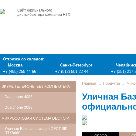
Сайт официального
дистрибьютора компании RTX
Отгрузка со складов:
Москва
Санкт-Петербург
Челябинс
+7 (495) 255 44 66
+7 (812) 501 22 44
+7 (351) 217-
Главная
→
Продукты
→
Микр
SKYPE ТЕЛЕФОНЫ БЕЗ КОМПЬЮТЕРА
Уличная Баз
Dualphone 4088
официально
Dualphone 3088
МИКРОСОТОВАЯ СИСТЕМА DECT SIP
Уличная Базовая станция DECT SIP
RTX8660
ОБЗОР
С