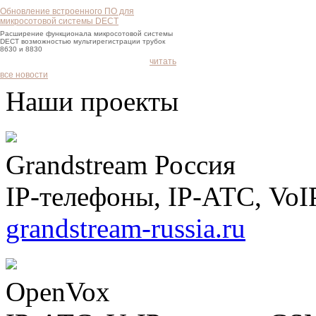
Обновление встроенного ПО для
микросотовой системы DECT
Расширение функционала микросотовой системы
DECT возможностью мультирегистрации трубок
8630 и 8830
читать
все новости