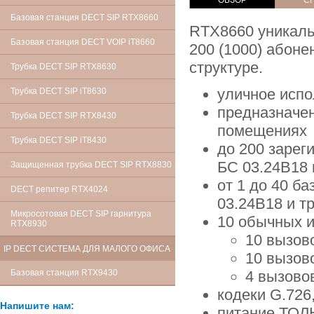
Базовая станция DECT SIP RTX8660
RTX8660 уникаль
Базовая станция DECT VOIP iT8660
200 (1000) абоне
структуре.
Трубка DECT SIP RTX8630
уличное испо
Трубка DECT SIP iT8630
предназначен
Трубка DECT SIP RTX8430
помещениях
Трубка DECT SIP iT8430
до 200 зарег
БС 03.24В18 
Защищенная трубка DECT SIP RTX8830
от 1 до 40 ба
DECT репитер RTX4024
03.24В18 и т
Микросотовая DECT SIP гарнитура
10 обычных и
RTX8930
10 вызово
IP DECT СИСТЕМА ДЛЯ МАЛОГО ОФИСА
10 вызов
Базовая станция RTX9430
4 вызово
кодеки G.726
Напишите нам:
питание ТОЛ